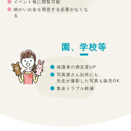
●
イベント毎に閲覧可能
●
細かいお金を用意する必要がなくな
る
園、学校等
●
保護者の満足度UP
●
写真屋さん以外にも、
先生が撮影した写真も販売OK
●
集金トラブル軽減