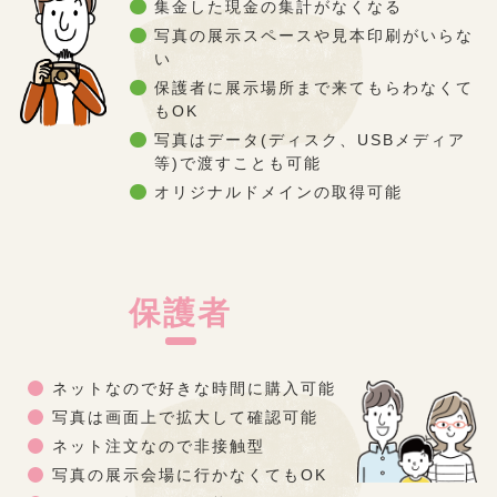
●
集金した現金の集計がなくなる
●
写真の展示スペースや見本印刷がいらな
い
●
保護者に展示場所まで来てもらわなくて
もOK
●
写真はデータ(ディスク、USBメディア
等)で渡すことも可能
●
オリジナルドメインの取得可能
保護者
●
ネットなので好きな時間に購入可能
●
写真は画面上で拡大して確認可能
●
ネット注文なので非接触型
●
写真の展示会場に行かなくてもOK